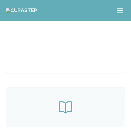
Zum Hauptinhalt springen
Willkommen im Hilfe-
Center
Nach Artikeln suchen …